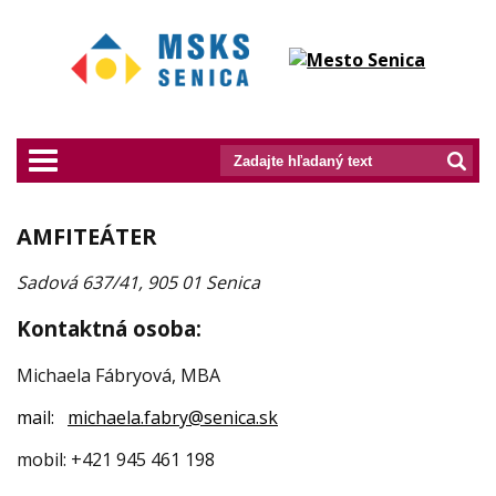
prepnut_navigaciu
AMFITEÁTER
Sadová 637/41, 905 01 Senica
Kontaktná osoba:
Michaela Fábryová, MBA
mail:
michaela.fabry@senica.sk
mobil: +421 945 461 198