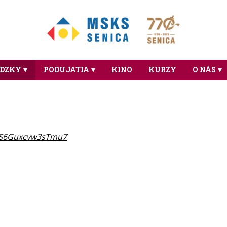
ÁDZKY
PODUJATIA
KINO
KURZY
O NÁS
gSS6Guxcvw3sTmu7