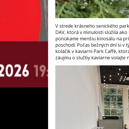
V strede krásneho senického par
DAV, ktorá v minulosti slúžila a
ponúkame menšiu kinosálu na príz
poschodí. Počas bežných dní si v 
koláčik v kaviarni Park Caffé, kto
záujmu o služby kaviarne volajte na