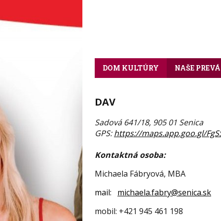
DOM KULTÚRY
NAŠE PREV
DAV
Sadová 641/18, 905 01 Senica
GPS:
https://maps.app.goo.gl/F
Kontaktná osoba:
Michaela Fábryová, MBA
mail:
michaela.fabry@senica.sk
mobil: +421 945 461 198