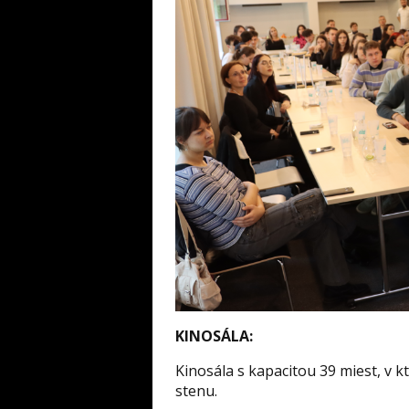
KINOSÁLA:
Kinosála s kapacitou 39 miest, v kt
stenu.