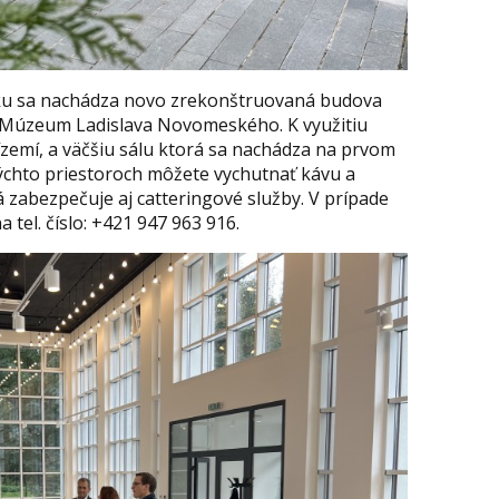
ku sa nachádza novo zrekonštruovaná budova
ko Múzeum Ladislava Novomeského. K využitiu
emí, a väčšiu sálu ktorá sa nachádza na prvom
týchto priestoroch môžete vychutnať kávu a
rá zabezpečuje aj catteringové služby. V prípade
 tel. číslo: +421 947 963 916.